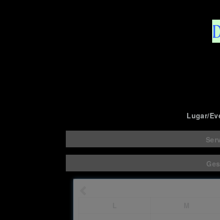
D
Lugar/Ev
Ser
Ges
L
M