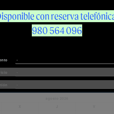
isponible con reserva telefónic
980 564 096
ento
vicio
tión
agosto
2026
X
J
V