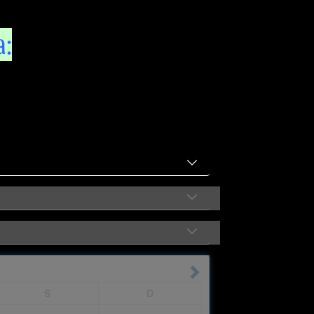
a:
S
D