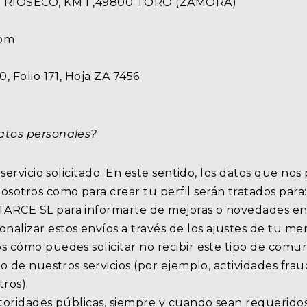
DE RIOSECO, KM 1 ,49800 TORO (ZAMORA)
com
, Folio 171, Hoja ZA 7456
atos personales?
 servicio solicitado. En este sentido, los datos que no
tros como para crear tu perfil serán tratados para:• G
ARCE SL para informarte de mejoras o novedades en n
alizar estos envíos a través de los ajustes de tu me
s cómo puedes solicitar no recibir este tipo de comun
so de nuestros servicios (por ejemplo, actividades fr
tros).
utoridades públicas, siempre y cuando sean requerido