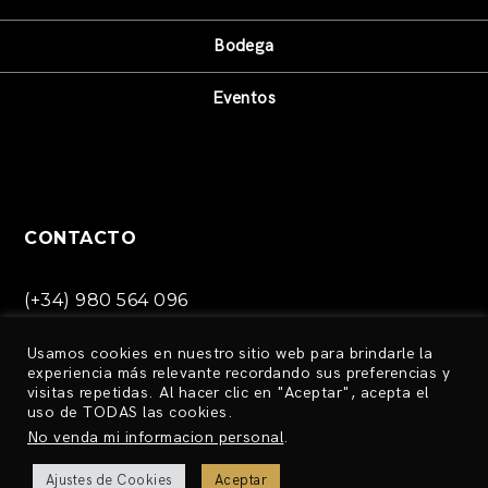
Bodega
Eventos
CONTACTO
(+34) 980 564 096
info@bodegalatarce.com
Usamos cookies en nuestro sitio web para brindarle la
Ctra. Medina de Rioseco,
experiencia más relevante recordando sus preferencias y
S/N Toro, Zamora (España)
visitas repetidas. Al hacer clic en "Aceptar", acepta el
uso de TODAS las cookies.
No venda mi informacion personal
.
Ajustes de Cookies
Aceptar
TÉRMINOS DE PRIVACIDAD