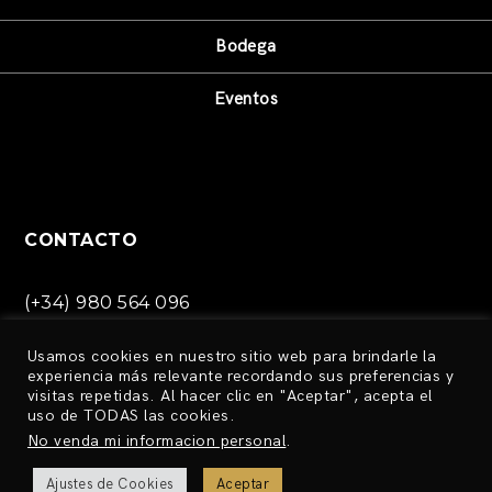
Bodega
Eventos
CONTACTO
(+34) 980 564 096
info@bodegalatarce.com
Usamos cookies en nuestro sitio web para brindarle la
Ctra. Medina de Rioseco,
experiencia más relevante recordando sus preferencias y
S/N Toro, Zamora (España)
visitas repetidas. Al hacer clic en "Aceptar", acepta el
uso de TODAS las cookies.
No venda mi informacion personal
.
Ajustes de Cookies
Aceptar
TÉRMINOS DE PRIVACIDAD