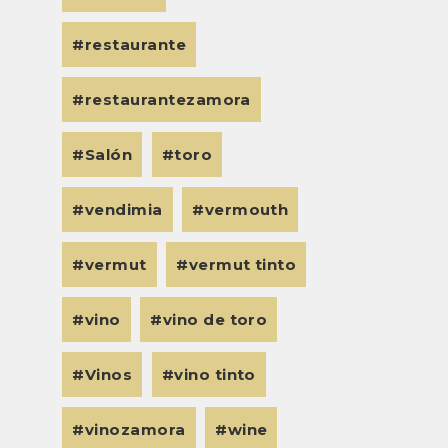
restaurante
restaurantezamora
Salón
toro
vendimia
vermouth
vermut
vermut tinto
vino
vino de toro
Vinos
vino tinto
vinozamora
wine