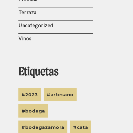
Terraza
Uncategorized
Vinos
Etiquetas
2023
artesano
bodega
bodegazamora
cata