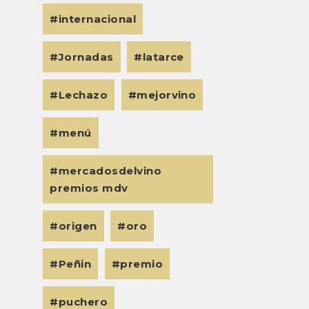
internacional
Jornadas
latarce
Lechazo
mejorvino
menú
mercadosdelvino
premios mdv
origen
oro
Peñin
premio
puchero