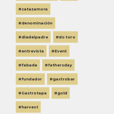
catazamora
denominación
diadelpadre
do toro
entrevista
Event
fabada
fathersday
fundador
gastrobar
Gastrotapa
gold
harvest